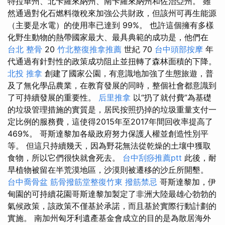
特拉華州、北卡羅來納州、南卡羅來納州和佐治亞州。 雖
然通過對化石燃料徵稅來加強公共財政，但該州可再生能源
（主要是水電）的使用率已達到 99%。 也許這個擁有多樣
化野生動物的熱帶國家最大、最具典範的成功是，他們在
台北 整骨
20
竹北整復推拿推薦
世紀 70
台中頭部按摩
年
代通過有針對性的政策成功阻止並扭轉了森林面積的下降。
北投 推拿
創建了國家公園，有意識地加強了生態旅遊，普
及了無化學品農業，在教育發展的同時，整個社會都意識到
了可持續發展的重要性。
后里推拿
以“扔了就付費”為基礎
的垃圾管理措施的實質是，居民按照扔掉的垃圾重量支付一
定比例的服務費，這使得2015年至2017年間回收率提高了
469%。 哥斯達黎加各級政府努力保護人權並創造性別平
等。 但這只持續幾天，因為野花無法從乾燥的土壤中獲取
食物，所以它們很快就會死去。
台中刮痧推薦ptt
此後，耐
旱植物被留在半荒漠地區，沙漠則被遷移的沙丘所開墾。
台中喬骨盆
筋骨撥筋堂整復竹東
撥筋禁忌
哥斯達黎加，伊
甸園的可持續花園哥斯達黎加製定了非洲大陸最雄心勃勃的
氣候政策，該政策不僅基於承諾，而且基於實際行動計劃的
實施。 南加州匈牙利遺產基金會成立的目的是為散居海外