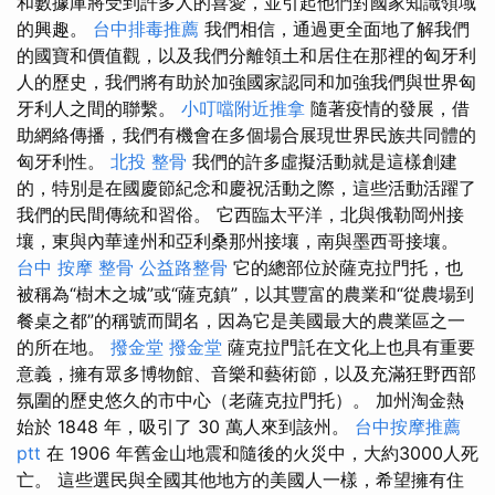
和數據庫將受到許多人的喜愛，並引起他們對國家知識領域
的興趣。
台中排毒推薦
我們相信，通過更全面地了解我們
的國寶和價值觀，以及我們分離領土和居住在那裡的匈牙利
人的歷史，我們將有助於加強國家認同和加強我們與世界匈
牙利人之間的聯繫。
小叮噹附近推拿
隨著疫情的發展，借
助網絡傳播，我們有機會在多個場合展現世界民族共同體的
匈牙利性。
北投 整骨
我們的許多虛擬活動就是這樣創建
的，特別是在國慶節紀念和慶祝活動之際，這些活動活躍了
我們的民間傳統和習俗。 它西臨太平洋，北與俄勒岡州接
壤，東與內華達州和亞利桑那州接壤，南與墨西哥接壤。
台中 按摩 整骨
公益路整骨
它的總部位於薩克拉門托，也
被稱為“樹木之城”或“薩克鎮”，以其豐富的農業和“從農場到
餐桌之都”的稱號而聞名，因為它是美國最大的農業區之一
的所在地。
撥金堂
撥金堂
薩克拉門託在文化上也具有重要
意義，擁有眾多博物館、音樂和藝術節，以及充滿狂野西部
氛圍的歷史悠久的市中心（老薩克拉門托）。 加州淘金熱
始於 1848 年，吸引了 30 萬人來到該州。
台中按摩推薦
ptt
在 1906 年舊金山地震和隨後的火災中，大約3000人死
亡。 這些選民與全國其他地方的美國人一樣，希望擁有住