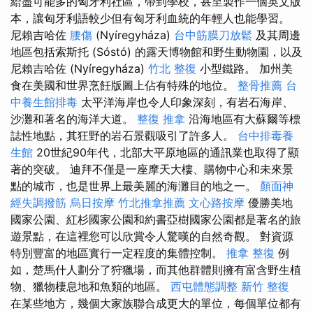
給盡可能多的匈牙利社區，帶到學校，甚至製作一個英文版
本，讓匈牙利語較少但有匈牙利血統的年輕人也能學習。
尼賴吉哈佐
腰傷
(Nyíregyháza)
台中筋膜刀放鬆
及其周邊
地區包括索斯托 (Sóstó) 的露天博物館和野生動物園，以及
尼賴吉哈佐 (Nyíregyháza)
竹北 整復
小型鐵路。 加州美
食在美國和世界烹飪版圖上佔有特殊的地位。
整骨推薦
台
中養生館排毒
太平洋海岸也令人印象深刻，有岩石海岸、
沙灘和著名的海洋大道。
整復 推拿
沿海地區有大蘇爾等標
誌性地點，其狂野的岩石景觀吸引了許多人。
台中排毒養
生館
20世紀90年代，北部大平原地區的通訊業也取得了顯
著的突破。 迪拜不僅是一座摩天大樓、購物中心和未來景
點的城市，也是世界上最美麗的海灘目的地之一。
顏面神
經失調撥筋
烏日按摩
竹北推拿推薦
文心路按摩
優勝美地
國家公園、紅杉國家公園和約書亞樹國家公園都是著名的旅
遊景點，在這裡您可以欣賞令人驚嘆的自然奇觀。 對資源
特別豐富的地區實行一定程度的集體控制。
推拿 整復
例
如，楚馬什人劃分了狩獵場，而其他群體則擁有富含野生植
物、獵物棲息地和魚類的地區。
西屯體態調整
新竹 整復
在某些地方，幾個大家族聯合成更大的單位，每個單位都有