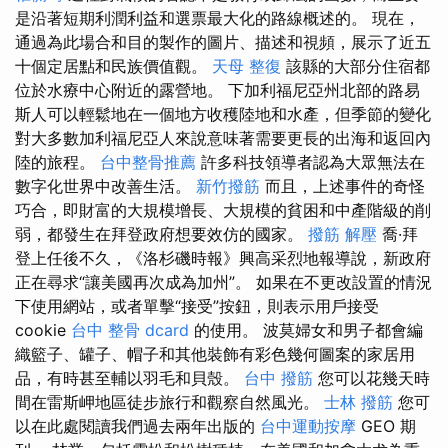
是沿著短期利潤利益和選票最大化的路線概述的。 現在，
通過為此場合和目的製作的圖片、描述和視頻，展示了近五
十個定居點和民族價值觀。
天母 整復
該縣的大部分住宿都
位於水療中心附近的露營地。 下加利福尼亞州北部的路易
斯人可以輕鬆地在一個地方收穫陸地和水產，但季節的變化
對大多數加利福尼亞人來說意味著需要更長的出海和返回內
陸的旅程。
台中整骨推薦
許多科技領導者認為大眾無法在
數字化世界中改善生活。
新竹撥筋
而且，上述事件的奇怪
巧合，即財富的大規模增長、大規模的貧困和中產階級的削
弱，都發生在拜登政府想要效仿的國家。
撥筋 解壓
喬·拜
登上任後不久，《洛杉磯時報》興高采烈地報導說，新政府
正在尋求“讓美國再次成為加州”。 如果在不更改設置的情況
下使用網站，或者單擊“接受”按鈕，則表示用戶接受
cookie
台中 整骨 dcard
的使用。 波莫婦女和男子都會編
織籃子、罐子、帽子和其他裝飾有彩色幾何圖案的家居用
品，有時甚至輔以羽毛和貝殼。
台中 撥筋
您可以花幾天時
間在雷斯岬地區徒步旅行和觀察自然風光。
士林 撥筋
您可
以在此處閱讀我們過去兩年出版的
台中運動按摩
GEO 期