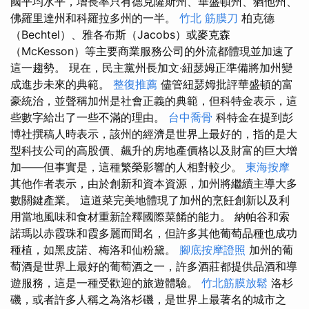
國平均水平，增長率只有德克薩斯州、華盛頓州、猶他州、
佛羅里達州和科羅拉多州的一半。
竹北 筋膜刀
柏克德
（Bechtel）、雅各布斯（Jacobs）或麥克森
（McKesson）等主要商業服務公司的外流都體現並加速了
這一趨勢。 現在，民主黨州長加文·紐瑟姆正準備將加州變
成進步未來的典範。
整復推薦
儘管紐瑟姆批評華盛頓的富
豪統治，並聲稱加州是社會正義的典範，但科特金表示，這
些數字給出了一些不滿的理由。
台中喬骨
科特金在提到彭
博社撰稿人時表示，該州的經濟是世界上最好的，指的是大
型科技公司的高股價、飆升的房地產價格以及財富的巨大增
加——但事實是，這種繁榮影響的人相對較少。
東海按摩
其他作者表示，由於創新和資本資源，加州將繼續主導大多
數關鍵產業。 這道菜完美地體現了加州的烹飪創新以及利
用當地風味和食材重新詮釋國際菜餚的能力。 納帕谷和索
諾瑪以赤霞珠和霞多麗而聞名，但許多其他葡萄品種也成功
種植，如黑皮諾、梅洛和仙粉黛。
腳底按摩證照
加州的葡
萄酒是世界上最好的葡萄酒之一，許多酒莊都提供品酒和導
遊服務，這是一種受歡迎的旅遊體驗。
竹北筋膜放鬆
洛杉
磯，或者許多人稱之為洛杉磯，是世界上最著名的城市之