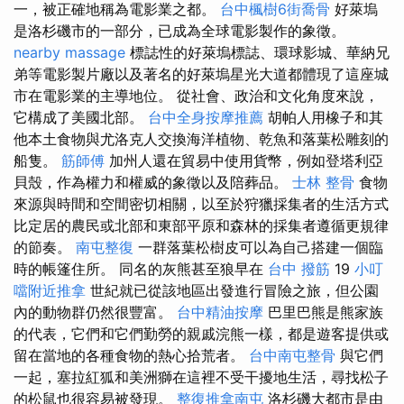
一，被正確地稱為電影業之都。
台中楓樹6街喬骨
好萊塢
是洛杉磯市的一部分，已成為全球電影製作的象徵。
nearby massage
標誌性的好萊塢標誌、環球影城、華納兄
弟等電影製片廠以及著名的好萊塢星光大道都體現了這座城
市在電影業的主導地位。 從社會、政治和文化角度來說，
它構成了美國北部。
台中全身按摩推薦
胡帕人用橡子和其
他本土食物與尤洛克人交換海洋植物、乾魚和落葉松雕刻的
船隻。
筋師傅
加州人還在貿易中使用貨幣，例如登塔利亞
貝殼，作為權力和權威的象徵以及陪葬品。
士林 整骨
食物
來源與時間和空間密切相關，以至於狩獵採集者的生活方式
比定居的農民或北部和東部平原和森林的採集者遵循更規律
的節奏。
南屯整復
一群落葉松樹皮可以為自己搭建一個臨
時的帳篷住所。 同名的灰熊甚至狼早在
台中 撥筋
19
小叮
噹附近推拿
世紀就已從該地區出發進行冒險之旅，但公園
內的動物群仍然很豐富。
台中精油按摩
巴里巴熊是熊家族
的代表，它們和它們勤勞的親戚浣熊一樣，都是遊客提供或
留在當地的各種食物的熱心拾荒者。
台中南屯整骨
與它們
一起，塞拉紅狐和美洲獅在這裡不受干擾地生活，尋找松子
的松鼠也很容易被發現。
整復推拿南屯
洛杉磯大都市是由