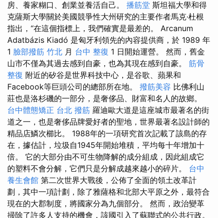
房、養家糊口、創業並養活自己。
播筋堂
斯坦福大學和得
克薩斯大學關於美國競爭性大州研究的主要作者馬克·杜根
指出，“在這個指標上，我們確實是最差的。 Arcanum
Adatbázis Kiadó 是匈牙利領先的內容提供商，於 1989 年
1
臉部撥筋 竹北
月
台中 整復
1 日開始運營。 然而，舊金
山市不僅為其過去感到自豪，也為其現在感到自豪。
筋骨
整復
附近的矽谷是世界科技中心，是谷歌、蘋果和
Facebook等巨頭公司的總部所在地。
撥筋美容
比佛利山
莊也是洛杉磯的一部分，是奢侈品、財富和名人的故鄉。
台中體態矯正
台北 撥筋
羅迪歐大道是這座城市最著名的街
道之一，也是奢侈品牌愛好者的聖地，世界最著名設計師的
精品店鱗次櫛比。 1988年的一項研究首次記載了該島的存
在，據估計，垃圾自1945年開始堆積，平均每十年增加十
倍。 它的大部分由不可生物降解的成分組成，因此組成它
的塑料不會分解，它們只是分解成越來越小的碎片。
台中
養生會館
第二次世界大戰後，公佈了全面的領土改革計
劃，其中一項計劃，除了雅薩格和北部大平原之外，最符合
現在的大郡制度，將國家分為九個部分。 然而，政治變革
掃除了許多人支持的機會，該國引入了蘇聯式的公共行政。