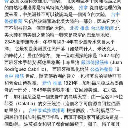
骨
設置以獲得最佳用戶體驗。 北美地區和中美洲地區之間
的自然地理邊界是特萬特佩克地峽。
推拿
從自然地理的角
度來看，中美洲甚至可以被認為是一個獨立的大陸。
台中
整復推薦
它仍然被歸類為北美大陸的一部分，因為它太小
而不能被視為一個單獨的大陸。
北投 推拿
台北整復師
北
美大陸和南美洲之間的唯一聯繫是狹窄的巴拿馬地峽。
2345夏季無降水，冬季每隔3-4年有少量降水來自太平
洋。 它最初是美洲原住民部落（如楚馬什人、米沃克人、
約庫特人）居住的地方。 第一位歐洲探險家是 1542 年的
西班牙水手胡安·羅德里格斯·卡布里洛
嚴師傅撥筋棒
(Juan
Rodríguez Cabrillo)。 西班牙殖民化始於
公益路整骨
18
台中 撥筋
世紀，隨著傳教團的建立，包括著名的聖地亞哥
和舊金山傳教團。
新竹 推拿
1821年，加利福尼亞成為墨西
哥的一部分，1846年美墨戰爭後，它回歸美國。 在小說
中，加利福尼亞是一個想像中的島嶼天堂，由一位名叫卡拉
菲亞（Calafia）的女王統治（這個名字可能源自阿拉伯語
哈里發）。
台中泰式按摩排毒
根據假設，“加利福尼亞”一
詞最初僅指加利福尼亞半島，西班牙探險家可能認為這是一
個島嶼。 波莫婦女和男子都會編織籃子、盤子、帽子和其