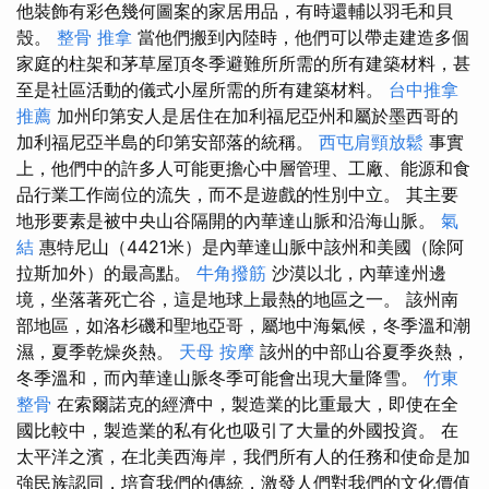
他裝飾有彩色幾何圖案的家居用品，有時還輔以羽毛和貝
殼。
整骨 推拿
當他們搬到內陸時，他們可以帶走建造多個
家庭的柱架和茅草屋頂冬季避難所所需的所有建築材料，甚
至是社區活動的儀式小屋所需的所有建築材料。
台中推拿
推薦
加州印第安人是居住在加利福尼亞州和屬於墨西哥的
加利福尼亞半島的印第安部落的統稱。
西屯肩頸放鬆
事實
上，他們中的許多人可能更擔心中層管理、工廠、能源和食
品行業工作崗位的流失，而不是遊戲的性別中立。 其主要
地形要素是被中央山谷隔開的內華達山脈和沿海山脈。
氣
結
惠特尼山（4421米）是內華達山脈中該州和美國（除阿
拉斯加外）的最高點。
牛角撥筋
沙漠以北，內華達州邊
境，坐落著死亡谷，這是地球上最熱的地區之一。 該州南
部地區，如洛杉磯和聖地亞哥，屬地中海氣候，冬季溫和潮
濕，夏季乾燥炎熱。
天母 按摩
該州的中部山谷夏季炎熱，
冬季溫和，而內華達山脈冬季可能會出現大量降雪。
竹東
整骨
在索爾諾克的經濟中，製造業的比重最大，即使在全
國比較中，製造業的私有化也吸引了大量的外國投資。 在
太平洋之濱，在北美西海岸，我們所有人的任務和使命是加
強民族認同，培育我們的傳統，激發人們對我們的文化價值