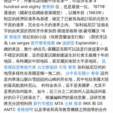
便說一下，丹麥在該指數中排名第一，印度排名第 a
hundred and eighty
整骨師
位，也是最後一位。 1971年
通過的《國家住區網絡發展構想》，以幾年前（1963年）
制定的經濟區邊界為基礎，確定了已被視為統計區的北部大
平原的邊界，完全在今天的邊界之內。 “加利福尼亞”這個名
字的由來源於西班牙作家加西·羅德里格斯·德·蒙塔爾沃 16
潘 整復所
世紀初的小說《埃斯普蘭迪安行動》（西班牙語
為 Las sergas
新竹整骨推薦
de
波經堂
Esplandián）。
總的來說，雅什-納吉孔-索爾諾克縣可以說是行政提案中最
不穩定的因素，這些提案試圖創建誕生於社會主義幾十年的
地區，有時屬於中部地區，甚至屬於南部大平原地區。
筋
骨撥筋堂整復竹東
台北整復師
天母 整骨
加利福尼亞州的
地理多樣性在美國是獨一無二的。
台中長安國小 整骨
該州
是內華達山脈白雪皚皚的山峰的所在地，其中包括美國大陸
的最高點惠特尼山。 科特金表示，這不是美國夢，尤其不
是舊的加州版本。 如今，近三分之二的加州人認為該州最
好的日子已經過去了。 根據編輯們的最佳意圖，該研究卷
將充分證明利用
新竹市撥筋
MTA
士林 推拿
RKK 和 DE
AMTC
脊椎側彎
以及學術和高等教育機構之間倡導的合作