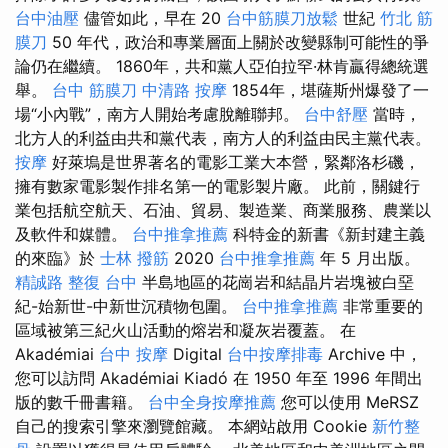
台中油壓
儘管如此，早在 20
台中筋膜刀放鬆
世紀
竹北 筋
膜刀
50 年代，政治和專業層面上關於改變縣制可能性的爭
論仍在繼續。 1860年，共和黨人亞伯拉罕·林肯贏得總統選
舉。
台中 筋膜刀
中清路 按摩
1854年，堪薩斯州爆發了一
場“小內戰”，南方人開始考慮脫離聯邦。
台中舒壓
當時，
北方人的利益由共和黨代表，南方人的利益由民主黨代表。
按摩
好萊塢是世界著名的電影工業大本營，緊鄰洛杉磯，
擁有數家電影製作排名第一的電影製片廠。 此前，關鍵行
業包括航空航天、石油、貿易、製造業、商業服務、農業以
及軟件和媒體。
台中推拿推薦
科特金的新書《新封建主義
的來臨》於
士林 撥筋
2020
台中推拿推薦
年 5 月出版。
精誠路 整復 台中
半島地區的花崗岩和結晶片岩塊被白堊
紀-始新世-中新世沉積物包圍。
台中推拿推薦
非常重要的
區域被第三紀火山活動的熔岩和凝灰岩覆蓋。 在
Akadémiai
台中 按摩
Digital
台中按摩排毒
Archive 中，
您可以訪問 Akadémiai Kiadó 在 1950 年至 1996 年間出
版的數千冊書籍。
台中全身按摩推薦
您可以使用 MeRSZ
自己的搜索引擎來瀏覽館藏。 本網站啟用 Cookie
新竹整