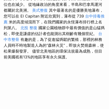
位也在減少。 從地緣政治的角度來看，半島和巴拿馬運河
都屬於北美洲。
美式整復
其中最著名的是優勝美地瀑布，
您可以在 El Capitan 附近欣賞到，瀑布從 739
台中排毒推
薦
米的高度傾瀉而下，在我們國家的永恆瀑布排行榜上名
列第八。
北投 整復
國家公園植物群中最有價值的是山猛獁
松，即使是謙虛的估計者也能測出其樹齡有幾個世紀。
台
中市整骨
有趣的是，為了促進猛獁鬆的繁殖，那裡的林務
人員時不時地製造人為的“森林火災”，即放火焚燒森林，使
松果爆裂發芽。 儘管北美地區的環保法規最為成熟，但目
前美國祇有13%的地區享有永久保護。