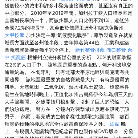
幾個較小的城市和許多小聚落連接而成的，甚至沒有真正的
中心部分。 2010年至2019年間，加州拉丁裔人口增長率是
全國增長率的一半，而該州黑人人口比例不到1%，遠低於
全國7.2%的增長率，甚至低於佛羅里達州和德克薩斯州。
大甲按摩
加州決定主導“氣候變化戰爭”，導致製造業在就業
增長方面跌至各州後半段，去年排名第44位，工業和建築
業新增就業機會幾乎完全停止。
新竹整骨推薦
湖口整骨
台
中 抓龍筋
根據州立法分析辦公室的分析，20%的財富掌握
在2%的人口手中。 該地區是重要的過境點，匈牙利邊境交
通量約為。 在匈牙利，只有北部大平原地區與烏克蘭有共
同邊界。 該地區最重要的自然寶藏是大片、有時是優質的
耕地、天然氣田、二氧化碳、熱水和粘土資源。 槍擊事件
發生在當地時間晚上，正值北加州吉爾羅伊今年為期三天的
大蒜節期間。 歹徒開始用槍射擊，引起了巨大的恐慌，人
們紛紛逃跑。 警方在一分鐘內對襲擊做出反應並殺死了該
男子。 然而，新完成的生物多樣性脆弱性地圖強調，數百
種瀕危物種的棲息地完全位於當前保護區之外。
沾黏
晚
上，有幾個人建議我們把紀念節目也製作成DVD版本，分發