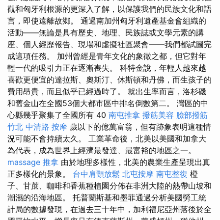
觀和匈牙利根源的更深入了解，以保護我們的民族文化和語
言，即使遠離故鄉。 通過南加州匈牙利遺產基金會組織的
活動——無論是具有歷史、地理、民族誌或文學元素的講
座、個人經歷報告、現場和虛擬社區聚會——我們都試圖完
成這項任務。 加州曾經是青年文化的象徵之都，但它對年
輕一代的吸引力正在逐漸喪失。 科特金說，年輕人越來越
喜歡更便宜的達拉斯、奧斯汀、休斯頓和丹佛，而生孩子的
費用昂貴，而且似乎已經過時了。 就出生率而言，洛杉磯
和舊金山在全國53個大都市區中排名倒數第二。 灣區的中
心縣幾乎聚集了全國所有 40
南屯推拿
撥筋美容
臉部撥筋
竹北
中清路 按摩
歲以下的億萬富翁，但有跡象表明這種情
況可能不會持續太久。 工業革命後，北美以美國和加拿大
為代表，成為世界上經濟最發達、最富裕的地區之一。
massage
推拿
由於地理多樣性，北美的農業生產呈現出真
正多樣化的景象。
台中肩頸放鬆
北屯按摩
南屯整復
橙
子、甘蔗、咖啡和香蕉種植園分佈在非洲大陸的熱帶山坡和
潮濕的沿海地區。 托普蘭斯基和墨菲通過分析美國勞工統
計局的數據發現，在過去三十年中，加利福尼亞州落後於全