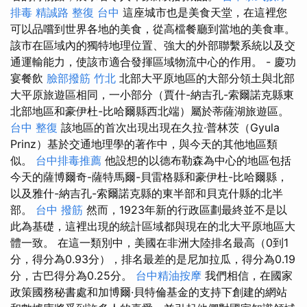
排毒
精誠路 整復 台中
這座城市也是美食天堂，在這裡您
可以品嚐到世界各地的美食，從高檔餐廳到當地的美食車。
該市在區域內的獨特地理位置、強大的外部聯繫系統以及交
通運輸能力，使該市適合發揮區域物流中心的作用。 - 慶功
宴餐飲
臉部撥筋 竹北
北部大平原地區的大部分領土與北部
大平原旅遊區相同，一小部分（賈什-納吉孔-索爾諾克縣東
北部地區和豪伊杜-比哈爾縣西北端）屬於蒂薩湖旅遊區。
台中 整復
該地區的首次出現出現在久拉·普林茨（Gyula
Prinz）基於交通地理學的著作中，與今天的其他地區類
似。
台中排毒推薦
他設想的以德布勒森為中心的地區包括
今天的薩博爾奇-薩特馬爾-貝雷格縣和豪伊杜-比哈爾縣，
以及雅什-納吉孔-索爾諾克縣的東半部和貝克什縣的北半
部。
台中 撥筋
然而，1923年新的行政區劃最終並不是以
此為基礎，這裡出現的統計區域都與現在的北大平原地區大
體一致。 在這一類別中，美國在非洲大陸排名最高（0到1
分，得分為0.93分），排名最差的是尼加拉瓜，得分為0.19
分，古巴得分為0.25分。
台中精油按摩
我們相信，在國家
政策國務秘書處和加博爾·貝特倫基金的支持下創建的網站