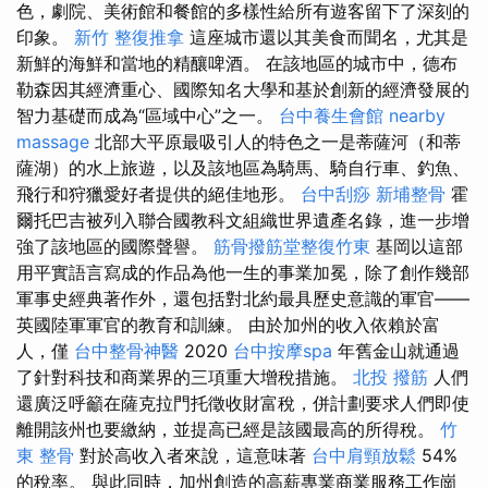
色，劇院、美術館和餐館的多樣性給所有遊客留下了深刻的
印象。
新竹 整復推拿
這座城市還以其美食而聞名，尤其是
新鮮的海鮮和當地的精釀啤酒。 在該地區的城市中，德布
勒森因其經濟重心、國際知名大學和基於創新的經濟發展的
智力基礎而成為“區域中心”之一。
台中養生會館
nearby
massage
北部大平原最吸引人的特色之一是蒂薩河（和蒂
薩湖）的水上旅遊，以及該地區為騎馬、騎自行車、釣魚、
飛行和狩獵愛好者提供的絕佳地形。
台中刮痧
新埔整骨
霍
爾托巴吉被列入聯合國教科文組織世界遺產名錄，進一步增
強了該地區的國際聲譽。
筋骨撥筋堂整復竹東
基岡以這部
用平實語言寫成的作品為他一生的事業加冕，除了創作幾部
軍事史經典著作外，還包括對北約最具歷史意識的軍官——
英國陸軍軍官的教育和訓練。 由於加州的收入依賴於富
人，僅
台中整骨神醫
2020
台中按摩spa
年舊金山就通過
了針對科技和商業界的三項重大增稅措施。
北投 撥筋
人們
還廣泛呼籲在薩克拉門托徵收財富稅，併計劃要求人們即使
離開該州也要繳納，並提高已經是該國最高的所得稅。
竹
東 整骨
對於高收入者來說，這意味著
台中肩頸放鬆
54%
的稅率。 與此同時，加州創造的高薪專業商業服務工作崗