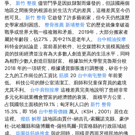
爭。
新竹 整復
儘管鬥爭是因奴隸製而爆發的，但該國兩個
地區之間衝突的根源在於生活方式的差異，這種差異至今仍
然可見。
新竹 整骨
它啟發了許多藝術家，但今天仍然讓歷
史學家感到困惑。
整骨推薦
新埔整骨
它的歷史就像拿破崙
戰爭或世界大戰一樣複雜和矛盾。 2019年，大部分搬家者
屬於年齡段，佔27%，其中21%是老年人。
台中精油按摩
科特金的結論是，當前基於軟件、社交媒體和大規模風險投
資的技術經濟並沒有為大多數人創造更高的生活水平，同時
為相對少數人創造巨額財富。 根據加州大學聖克魯斯分校
2018 年的一項研究，根據通貨膨脹進行調整後，矽谷十分
之九的工作崗位的工資比
筋膜
20
台中南屯整骨
年前要
低。 科技公司的辦公室清潔工、廚師和兒童保育員的處境
尤其不利。
台中肩頸按摩
這種差異完美地說明了曾經非常
多元化和就業機會豐富的經濟體的衰落。 面積平方公里，
占我國領土面積的19.1%；匈牙利人口的
新竹 整骨
15.3%，即 156
台中整骨價錢
萬人（KSH，2001）居住在
這裡。
撥筋 解壓
該地區由賈什-納吉孔-索爾諾克縣、豪伊
杜-比哈爾縣和薩博爾奇-薩特馬爾-貝雷格縣的行政區域組
成。
益園益筋絡推拿
與此同時，同樣是西班牙殖民地的佛