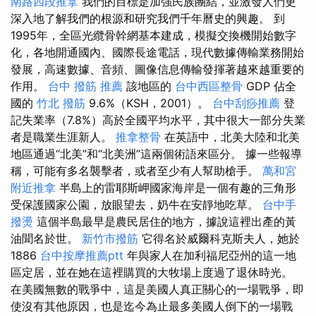
南路四段推拿
我們的目標是加強民族團結，並激發人們更
深入地了解我們的根源和研究我們千年曆史的興趣。 到
1995年，全區光纜骨幹網基本建成，模擬交換機開始數字
化，各地開通國內、國際長途電話，現代數據傳輸業務開始
發展，高速數據、音頻、圖像信息傳輸發揮著越來越重要的
作用。
台中 撥筋 推薦
該地區的
台中西區整骨
GDP 佔全
國的
竹北 撥筋
9.6%（KSH，2001）。
台中刮痧推薦
登
記失業率（7.8%）高於全國平均水平，其中很大一部分失業
者是職業生涯新人。
推拿整骨
在英語中，北美大陸和北美
地區通過“北美”和“北美洲”這兩個術語來區分。 據一些報導
稱，可能有多名襲擊者，或者至少有人幫助槍手。
萬和宮
附近推拿
半島上的雷耶斯岬國家海岸是一個有趣的三角形
受保護國家公園，放眼望去，奶牛在安靜地吃草。
台中手
撥燙
這個半島最早是農民居住的地方，據說這裡出產的黃
油聞名於世。
新竹市撥筋
它得名於威爾科克斯夫人，她於
1886
台中按摩推薦ptt
年與家人在加利福尼亞州的這一地
區定居，並在她在這裡購買的大牧場上度過了退休時光。
在美國無數的戰爭中，這是美國人真正關心的一場戰爭，即
使沒有其他原因，也是迄今為止最多美國人倒下的一場戰