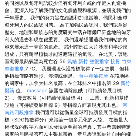
的同胞以及匈牙利語較少但有匈牙利血統的年輕人創造機
會，更深入地了解我們的文化價值觀和根源，並研究我們的
千年曆史。 我們的努力旨在維護和加強當地、僑民和全球
匈牙利人的民族認同感。 為了加強民族認同，我們認為從
歷史、地理和民族志的角度研究生活在喀爾巴阡盆地的匈牙
利人的過去和現在很重要。 我們還希望通過我們網站的內
容來展示這一豐富的遺產。 該州南部由大片沙漠和半沙漠
組成，只有耐旱植物才能適應這裡的氣候。 在北美，該地
區測得最熱氣溫為死亡谷 56
氣結
新竹 整復推拿
接骨
竹東
整復推拿
.7 °C。 我國環境保護指標取得了一定進展，但其
他指標僅略有進步、停滯或倒退。
台中精油按摩
在該地區
的國家中，加拿大排名最高，在全球排名中排名第 29
新竹
撥筋
位。
massage
該國在消除飢餓（可持續發展目標
2）、優質教育（可持續發展目標 4）、工業、創新和基礎
設施（可持續發展目標 9）等指標方面表現尤其出色。
河
南路四段推拿
我們還可以從衡量全球可持續發展目標的指
標（SDG指數得分）來談論一個多元化的大陸。 在衡量人
權狀況的數字方面可以發現更明顯的差異，其中考慮到特定
國家的居民是否可以主張其宗教、意見表達和結社自由的權