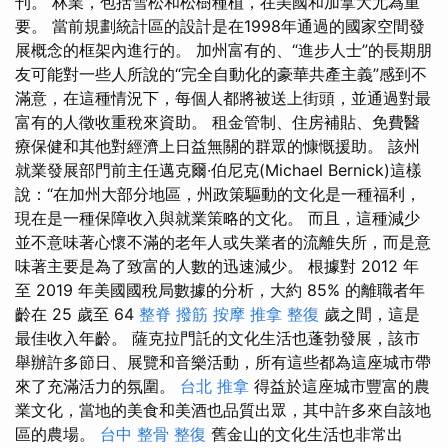
刊。 林業，包括雪松和松樹種植，在美國和加拿大尤為重
要。 當前規劃統計區的設計是在1998年通過的國家空間發
展概念的框架內進行的。 加州富有的、“進步人士”的長期朋
友可能對一些人所說的“完全自動化的豪華共產主義”感到不
滿意，在這種情況下，每個人都將被送上街頭，並通過對最
富有的人徵收重稅來資助。 租金管制、住房補貼、免費醫
療保健和其他對經濟上日益無關的群眾的慷慨援助。 該州
就業發展部門前主任邁克爾·伯尼克(Michael Bernick)這樣
說：“在加州大部分地區，州政策驅動的文化是一種福利，
現在是一種保障收入與就業策略的文化。 而且，這種減少
並不意味著心懷不滿的老年人或失業者的流離失所，而是意
味著主要是為了致富的人數的迅速減少。 根據對 2012 年
至 2019 年美國國稅局數據的分析，大約 85% 的離職者年
齡在 25 歲至 64
整脊
撥筋
按摩
推拿 整復
歲之間，這是
最佳收入年齡。 薩克拉門託的文化生活也蓬勃發展，該市
舉辦許多節日、展覽和音樂活動，所有這些都為這座城市帶
來了充滿活力的氛圍。
台北 推拿
得益於這座城市豐富的農
業文化，當地的美食和美酒也品質出眾，其中許多來自該地
區的農場。
台中 整骨
整復
舊金山的文化生活也非常出