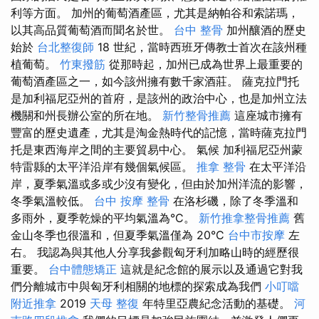
利等方面。 加州的葡萄酒產區，尤其是納帕谷和索諾瑪，
以其高品質葡萄酒而聞名於世。
台中 整骨
加州釀酒的歷史
始於
台北整復師
18 世紀，當時西班牙傳教士首次在該州種
植葡萄。
竹東撥筋
從那時起，加州已成為世界上最重要的
葡萄酒產區之一，如今該州擁有數千家酒莊。 薩克拉門托
是加利福尼亞州的首府，是該州的政治中心，也是加州立法
機關和州長辦公室的所在地。
新竹整骨推薦
這座城市擁有
豐富的歷史遺產，尤其是淘金熱時代的記憶，當時薩克拉門
托是東西海岸之間的主要貿易中心。 氣候 加利福尼亞州蒙
特雷縣的太平洋沿岸有幾個氣候區。
推拿 整骨
在太平洋沿
岸，夏季氣溫或多或少沒有變化，但由於加州洋流的影響，
冬季氣溫較低。
台中 按摩 整骨
在洛杉磯，除了冬季溫和
多雨外，夏季乾燥的平均氣溫為°C。
新竹推拿整骨推薦
舊
金山冬季也很溫和，但夏季氣溫僅為 20°C
台中市按摩
左
右。 我認為與其他人分享我參觀匈牙利加略山時的經歷很
重要。
台中體態矯正
這就是紀念館的展示以及通過它對我
們分離城市中與匈牙利相關的地標的探索成為我們
小叮噹
附近推拿
2019
天母 整復
年特里亞農紀念活動的基礎。
河