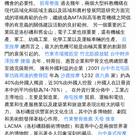
機會的必要性。
筋骨整復
過去幾年，兩個大型科教機構在
現代區域化和區域主義以及區域和農村發展問題研究方面完
成的堪稱典範的合作，繼續成為MTA與高等教育機構之間倡
導的有意義的關係建設活動的良好範例。 另一個重要的工
業區是洛杉磯和舊金山，電子工業也很重要，還有機械生
產、軍工、紡織工業、化學工業以及運輸車輛的生產。
后
里按摩
總而言之，最大的危機可能是由極其重要的創新部
門的衰落引起的。
竹東市場撥筋堂
竹北筋膜放鬆
台中輕井
澤按摩
腰傷
去年，特斯拉、惠普企業和甲骨文也將總部遷
至德克薩斯州。 擁有外國利益的企業（2001
台中市北屯區
軍功路周邊的整骨院
年為
沙鹿按摩
1,232
唐六典
家）約為
40%由外國人獨資，近30%由外國人控股（外國人在註冊資
本中的平均份額為74-78%）。 在外資行業分佈中，工業占
主導地位，主要是製造業。
南屯按摩
貿易、運輸和電信、
農業和生產服務業以及建築業和旅遊業表現出較大的吸引
力。 洛杉磯提供豐富的文化生活，其中許多博物館、劇院
和美術館發揮著核心作用。
竹東整骨推薦
天母 推拿
LACMA（洛杉磯縣藝術博物館）和蓋蒂中心是兩個世界著
名的博物館，展示著令人印象深刻的藏品。
台中泰式按摩