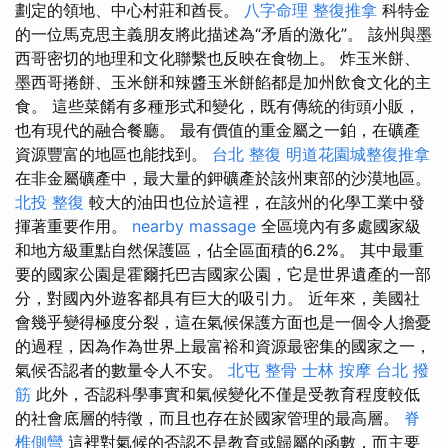
劃定的領地、中心村莊和酋長。
八字命理 整復推拿
科特金
的一位馬克思主義朋友將此描述為“矛盾的激化”。 該州與墨
西哥密切的地理和文化聯繫也反映在食物上。 炸玉米餅、
墨西哥捲餅、玉米餅和辣醬玉米餅餡都是加州飲食文化的主
食。 這些菜餚有多種形式和變化，既有傳統的街頭小販，
也有現代的融合餐廳。 最有價值的重金屬之一鉑，在礦產
資源豐富的地區也能找到。
台北 整復
明道花園城整復推拿
在非金屬礦產中，最大量的鉀礦產於該州東部的沙漠地區。
北投 整復
較大的油田也位於這裡，在該州的化學工業中發
揮著重要作用。
nearby massage
全區境內有多處國家級
和地方級重點自然保護區，佔全區面積的6.2%。 其中最重
要的國家公園是霍爾托巴吉國家公園，它是世界遺產的一部
分，對國內外遊客都具有巨大的吸引力。 近年來，美國社
會幾乎變得極度分裂，這在氣候保護方面也是一個令人擔憂
的過程，因為作為世界上最富裕和資源最密集的國家之一，
氣候否認者的數量令人不安。
北屯 整骨
士林 按摩
台北 撥
筋
此外，否認科學事實和氣候變化不僅是受教育程度較低
的社會底層的特徵，而且也存在於國家管理的最高層。
脊
椎側彎
這裡對氣候的否認不是教育或歸屬的函數，而主要