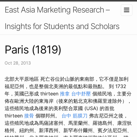
East Asia Marketing Research –
Insights for Students and Scholars
Paris (1819)
Oct 28, 2013
北部大平原地區 死亡谷位於山脈的東南部，它不僅是加利
福尼亞州，也是整個北美洲的最低點和最熱點。 到 1732
年，英國已形成 thirteen
推拿
台中舒壓
個殖民地，主要分
佈在歐洲大陸的東海岸（後來的魁北克和佛羅里達除外），
這些殖民地成為後來的美利堅合眾國 (USA) 的首批
thirteen
接骨
個聯邦州。
台中 筋膜刀
弗吉尼亞州之後，
這些殖民地成為馬薩諸塞州、馬里蘭州、羅德島州、康涅狄
格州、紐約州、新澤西州、新罕布什爾州、賓夕法尼亞州、